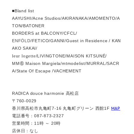
■Bland list
AAYUSHI/Acne Studios/AKIRANAKA/AMOMENTO/A
TON/BATONER
BORDERS at BALCONY/CFCL/
ENFÖLD
/FETICO/GANNI/Guest in Residence / KAN
AKO SAKAI/
leur logette
/LIVINGTONE/MAISON KITSUNÉ/
MM⑥ Maison Margiela/mtmodelist/MURRAL/SACR
A/State Of Escape /VACHEMENT
RADICA douce harmonie 高松店
〒760-0029
MAP
香川県高松市丸亀町7-16 丸亀町グリーン 西館1F
電話番号：087-873-2327
営業時間：11時 ～ 20時
店休日：なし