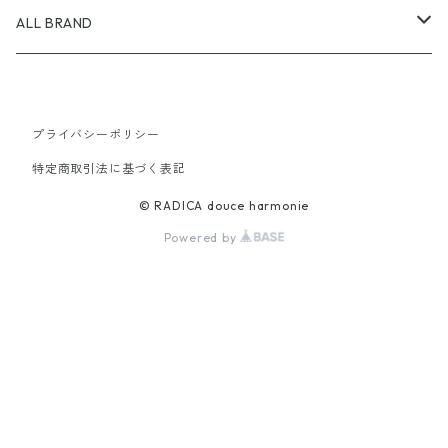
ALL BRAND
AKIRANAKA
プライバシーポリシー
24AW
AMOMENTO
特定商取引法に基づく表記
25SS
24AW
ATON
© RADICA douce harmonie
Powered by
25SS
24AW
CFCL
25SS
24AW
christian wijnants
25SS
24AW
GANNI
25SS
24AW