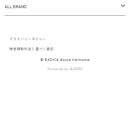
ALL BRAND
AKIRANAKA
プライバシーポリシー
24AW
AMOMENTO
特定商取引法に基づく表記
25SS
24AW
ATON
© RADICA douce harmonie
Powered by
25SS
24AW
CFCL
25SS
24AW
christian wijnants
25SS
24AW
GANNI
25SS
24AW