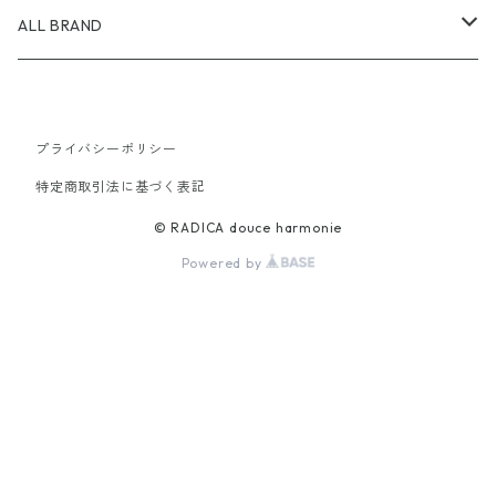
ALL BRAND
AKIRANAKA
プライバシーポリシー
24AW
AMOMENTO
特定商取引法に基づく表記
25SS
24AW
ATON
© RADICA douce harmonie
Powered by
25SS
24AW
CFCL
25SS
24AW
christian wijnants
25SS
24AW
GANNI
25SS
24AW